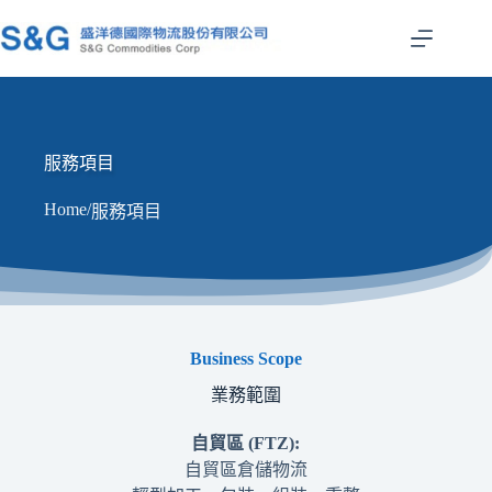
跳
至
主
要
內
容
服務項目
Home
/
服務項目
Business Scope
業務範圍
自貿區
(FTZ)
:
自貿區倉儲物流